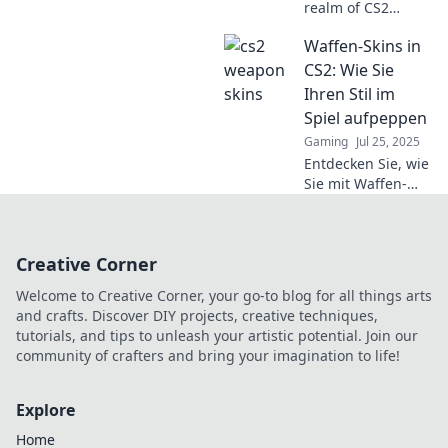
realm of CS2
weapon skins!
Waffen-Skins in
Uncover trends,
secrets, and tips to
CS2: Wie Sie
elevate your game
Ihren Stil im
style—join the
Spiel aufpeppen
pixel revolution
Gaming
Jul 25, 2025
today!
Entdecken Sie, wie
Sie mit Waffen-
Skins in CS2 Ihren
Spielstil
aufpeppen und
Creative Corner
zum Inbegriff von
Coolness werden!
Welcome to Creative Corner, your go-to blog for all things arts
Tipps und Tricks
and crafts. Discover DIY projects, creative techniques,
warten auf Sie!
tutorials, and tips to unleash your artistic potential. Join our
community of crafters and bring your imagination to life!
Explore
Home