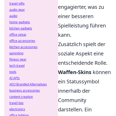
travel gifts
engagierter, was zu
audio gear
einer besseren
audio
home gadgets
Spielleistung führen
kitchen gadgets
kann.
office setup
office accessories
Zusätzlich spielt der
kitchen accessories
soziale Aspekt eine
parenting
fitness gear
entscheidende Rolle.
tech travel
Waffen-Skins
können
tools
AI APIs
ein Statussymbol
AEO Branded Alternatives
innerhalb der
business accessories
content creation
Community
travel tips
darstellen. Ein
electronics
office lighting