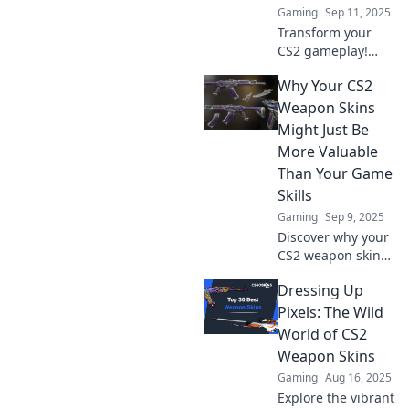
Gaming
Sep 11, 2025
Transform your
CS2 gameplay!
Discover how
Why Your CS2
stunning skins can
elevate your
Weapon Skins
experience from
Might Just Be
basic to
More Valuable
breathtaking.
Than Your Game
Unlock your full
Skills
potential now!
Gaming
Sep 9, 2025
Discover why your
CS2 weapon skins
could be more
Dressing Up
valuable than your
gaming skills.
Pixels: The Wild
Unlock the
World of CS2
surprising
Weapon Skins
economics behind
Gaming
Aug 16, 2025
virtual assets!
Explore the vibrant