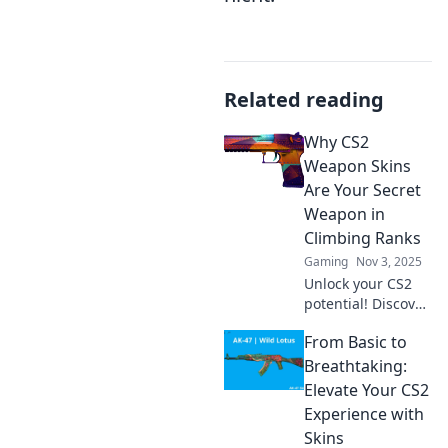
Related reading
Why CS2
Weapon Skins
Are Your Secret
Weapon in
Climbing Ranks
Gaming
Nov 3, 2025
Unlock your CS2
potential! Discover
how weapon skins
From Basic to
can boost your
gameplay and
Breathtaking:
help you climb the
Elevate Your CS2
ranks faster than
Experience with
ever!
Skins